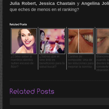
Julia Robert, Jessica Chastain
y
Angelina Jol
que eches de menos en el ranking?
¿Cómo saber si
¿Sabías que el
Carillas de
Blancorex
nuestros dientes
vino tinto es
composite: una de
cuando te
sufren exceso de
beneficioso para la
las soluciones para
dientes b
flúor?
salud bucal?
mejorar la sonrisa
convierte
obsesión