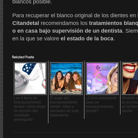
blancos posible.
Para recuperar el blanco original de los dientes en
Citandetal
recomendamos los
tratamientos blan
o en casa bajo supervisión de un dentista
. Sie
en la que se valore
el estado de la boca
.
Los 4 tipos de
El auge del
¿Cómo prepararte
Modela y
blanqueamiento
blanqueamiento
para un
tu sonris
dental: cómo elegir
dental: mitos y
blanqueamiento
al conto
en función del
verdades de este
dental?
dental
resultado
tratamiento
perseguido